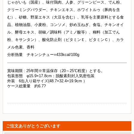
じゃがいも（国産）、味付鶏肉、人参、グリーンピース、でん粉、
クリーミングパウダー、チキンエキス、ホワイトルゥ（豚肉を含
む）、砂糖、野菜エキス（大豆を含む）、乳等を主要原料とする食
品、植物油脂、小麦粉、コンソメ、炒め玉ねぎ、食塩、チキンオイ
ル、酵母エキス、胡椒／調味料（アミノ酸等）、糊料（加工でん
粉、キサンタン）、酸化防止剤（ビタミンＥ、ビタミンＣ）、カラ
メル色素、香料
分析熱量 チキンシチュー=433kcal/100g
賞味期限 : 25年間※常温保存（20～25℃程度）とする。
包装形態 φ15.9×17.8cm：脱酸素剤封入気密包装
外装 6缶入り箱サイズ(48.7×32.4×19.9cm ）
ケース総重量 約6.7?
ご注文ありがとうございます