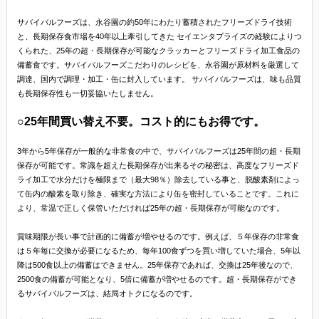
サバイバルフーズは、永谷園の約50年にわたり蓄積されたフリーズドライ技術
と、長期保存食市場を40年以上牽引してきた セイエンタプライズの経験によりつ
くられた、25年の超・長期保存が可能なクラッカーとフリーズドライ加工食品の
備蓄食です。サバイバルフーズこだわりのレシピを、永谷園が原材料を厳選して
調達、国内で調理・加工・缶に封入しています。 サバイバルフーズは、味も品質
も長期保存性も一切妥協いたしません。
○25年間買い替え不要。コスト的にもお得です。
3年から5年保存が一般的な非常食の中で、サバイバルフーズは25年間の超・長期
保存が可能です。常識を超えた長期保存が出来るその秘密は、高度なフリーズド
ライ加工で水分だけを極限まで（最大98％）除去している事と、脱酸素剤によっ
て缶内の酸素を取り除き、確実な方法により缶を密封していることです。これに
より、常温で正しく保管いただければ25年の超・長期保存が可能なのです。
賞味期限が長い事で計画的に備蓄が増やせるのです。例えば、５年保存の非常食
は５年毎に交換が必要になるため、毎年100食ずつを買い増していた場合、5年以
降は500食以上の備蓄はできません。25年保存であれば、交換は25年後なので、
2500食の備蓄が可能となり、5倍に備蓄が増やせるのです。超・長期保存ができ
るサバイバルフーズは、結局オトクになるのです。