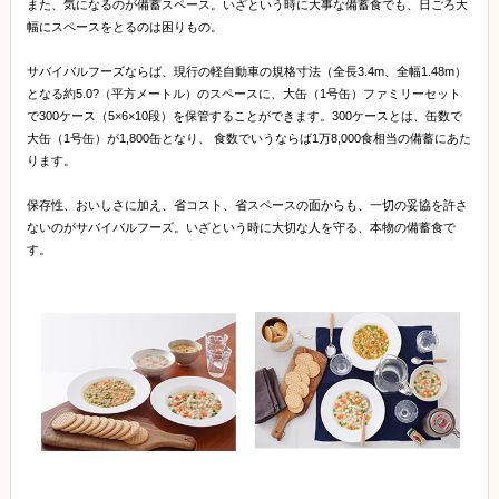
また、気になるのが備蓄スペース。いざという時に大事な備蓄食でも、日ごろ大
幅にスペースをとるのは困りもの。
サバイバルフーズならば、現行の軽自動車の規格寸法（全長3.4m、全幅1.48m）
となる約5.0?（平方メートル）のスペースに、大缶（1号缶）ファミリーセット
で300ケース（5×6×10段）を保管することができます。300ケースとは、缶数で
大缶（1号缶）が1,800缶となり、 食数でいうならば1万8,000食相当の備蓄にあた
ります。
保存性、おいしさに加え、省コスト、省スペースの面からも、一切の妥協を許さ
ないのがサバイバルフーズ。いざという時に大切な人を守る、本物の備蓄食で
す。