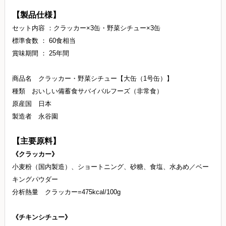
【製品仕様】
セット内容 ：クラッカー×3缶・野菜シチュー×3缶
標準食数 ： 60食相当
賞味期間 ： 25年間
商品名 クラッカー・野菜シチュー【大缶（1号缶）】
種類 おいしい備蓄食サバイバルフーズ（非常食）
原産国 日本
製造者 永谷園
【主要原料】
《クラッカー》
小麦粉（国内製造）、ショートニング、砂糖、食塩、水あめ／ベー
キングパウダー
分析熱量 クラッカー=475kcal/100g
《チキンシチュー》