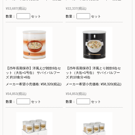
¥53,687
(税込)
¥22,337
(税込)
数量：
セット
数量：
セット
【25年長期保存】洋風えび雑炊6缶セ
【25年長期保存】洋風とり雑炊6缶セ
ット（大缶=1号缶） サバイバルフー
ット（大缶=1号缶） サバイバルフー
ズ 約10食分×6缶
ズ 約10食分×6缶
メーカー希望小売価格:
¥58,320
(税込)
メーカー希望小売価格:
¥58,320
(税込)
¥54,853
(税込)
¥54,853
(税込)
数量：
セット
数量：
セット