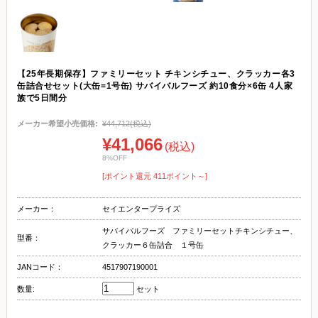
【25年長期保存】ファミリーセット チキンシチュー、クラッカー各3
缶詰合せセット(大缶=1号缶) サバイバルフーズ 約10食分×6缶 4人家
族で5日間分
メーカー希望小売価格:
¥44,712
(税込)
¥41,066
(税込)
8%OFF
[ポイント還元 411ポイント～]
メーカー：
セイエンタープライズ
サバイバルフーズ ファミリーセットチキンシチュー、
型番：
クラッカー６缶詰合 １号缶
JANコード：
4517907190001
数量:
セット