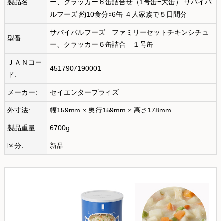
製品名:
ー、クラッカー６缶詰合せ（1号缶=大缶） サバイバ
ルフーズ 約10食分×6缶 ４人家族で５日間分
サバイバルフーズ ファミリーセットチキンシチュ
型番:
ー、クラッカー６缶詰合 １号缶
ＪＡＮコー
4517907190001
ド:
メーカー:
セイエンタープライズ
外寸法:
幅159mm × 奥行159mm × 高さ178mm
製品重量:
6700g
区分:
新品