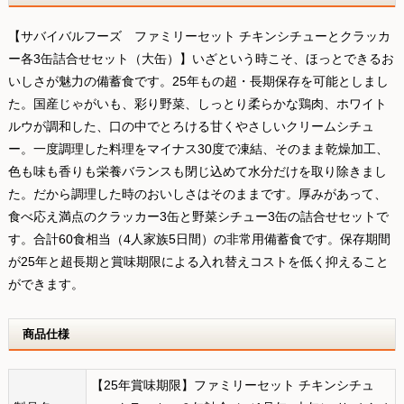
【サバイバルフーズ ファミリーセット チキンシチューとクラッカ
ー各3缶詰合せセット（大缶）】いざという時こそ、ほっとできるお
いしさが魅力の備蓄食です。25年もの超・長期保存を可能としまし
た。国産じゃがいも、彩り野菜、しっとり柔らかな鶏肉、ホワイト
ルウが調和した、口の中でとろける甘くやさしいクリームシチュ
ー。一度調理した料理をマイナス30度で凍結、そのまま乾燥加工、
色も味も香りも栄養バランスも閉じ込めて水分だけを取り除きまし
た。だから調理した時のおいしさはそのままです。厚みがあって、
食べ応え満点のクラッカー3缶と野菜シチュー3缶の詰合せセットで
す。合計60食相当（4人家族5日間）の非常用備蓄食です。保存期間
が25年と超長期と賞味期限による入れ替えコストを低く抑えること
ができます。
商品仕様
【25年賞味期限】ファミリーセット チキンシチュ