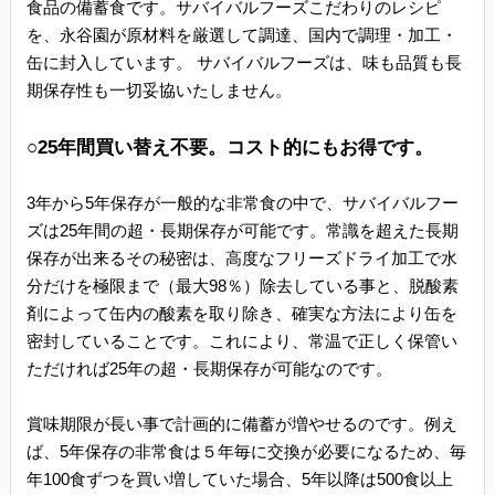
食品の備蓄食です。サバイバルフーズこだわりのレシピ
を、永谷園が原材料を厳選して調達、国内で調理・加工・
缶に封入しています。 サバイバルフーズは、味も品質も長
期保存性も一切妥協いたしません。
○25年間買い替え不要。コスト的にもお得です。
3年から5年保存が一般的な非常食の中で、サバイバルフー
ズは25年間の超・長期保存が可能です。常識を超えた長期
保存が出来るその秘密は、高度なフリーズドライ加工で水
分だけを極限まで（最大98％）除去している事と、脱酸素
剤によって缶内の酸素を取り除き、確実な方法により缶を
密封していることです。これにより、常温で正しく保管い
ただければ25年の超・長期保存が可能なのです。
賞味期限が長い事で計画的に備蓄が増やせるのです。例え
ば、5年保存の非常食は５年毎に交換が必要になるため、毎
年100食ずつを買い増していた場合、5年以降は500食以上