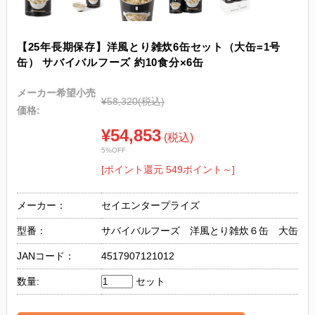
【25年長期保存】洋風とり雑炊6缶セット（大缶=1号
缶） サバイバルフーズ 約10食分×6缶
メーカー希望小売
¥58,320
(税込)
価格:
¥54,853
(税込)
5%OFF
[ポイント還元 549ポイント～]
メーカー：
セイエンタープライズ
型番：
サバイバルフーズ 洋風とり雑炊６缶 大缶
JANコード：
4517907121012
数量:
セット