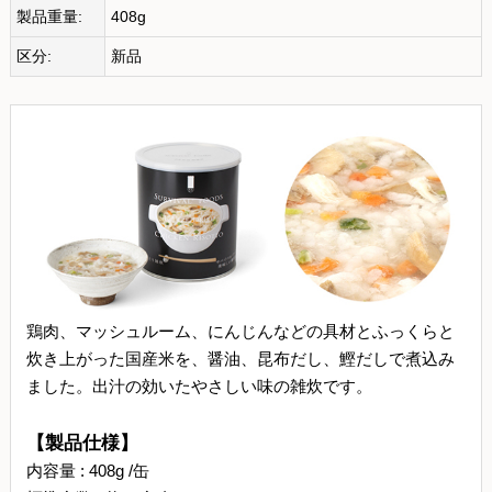
製品重量:
408g
区分:
新品
鶏肉、マッシュルーム、にんじんなどの具材とふっくらと
炊き上がった国産米を、醤油、昆布だし、鰹だしで煮込み
ました。出汁の効いたやさしい味の雑炊です。
【製品仕様】
内容量 : 408g /缶