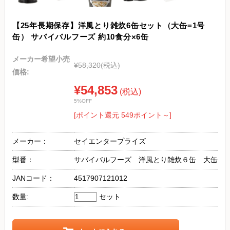
【25年長期保存】洋風とり雑炊6缶セット（大缶=1号
缶） サバイバルフーズ 約10食分×6缶
メーカー希望小売
¥58,320
(税込)
価格:
¥54,853
(税込)
5%OFF
[ポイント還元 549ポイント～]
メーカー：
セイエンタープライズ
型番：
サバイバルフーズ 洋風とり雑炊６缶 大缶
JANコード：
4517907121012
数量:
セット