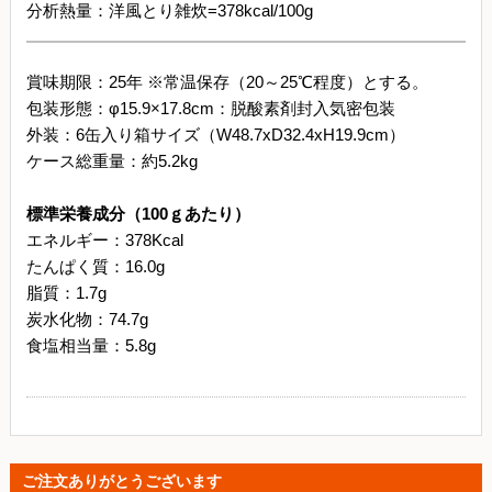
分析熱量：洋風とり雑炊=378kcal/100g
賞味期限：25年 ※常温保存（20～25℃程度）とする。
包装形態：φ15.9×17.8cm：脱酸素剤封入気密包装
外装：6缶入り箱サイズ（W48.7xD32.4xH19.9cm）
ケース総重量：約5.2kg
標準栄養成分（100ｇあたり）
エネルギー：378Kcal
たんぱく質：16.0g
脂質：1.7g
炭水化物：74.7g
食塩相当量：5.8g
ご注文ありがとうございます