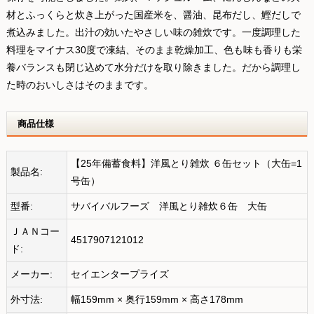
材とふっくらと炊き上がった国産米を、醤油、昆布だし、鰹だしで
煮込みました。出汁の効いたやさしい味の雑炊です。一度調理した
料理をマイナス30度で凍結、そのまま乾燥加工、色も味も香りも栄
養バランスも閉じ込めて水分だけを取り除きました。だから調理し
た時のおいしさはそのままです。
商品仕様
【25年備蓄食料】洋風とり雑炊 ６缶セット（大缶=1
製品名:
号缶）
型番:
サバイバルフーズ 洋風とり雑炊６缶 大缶
ＪＡＮコー
4517907121012
ド:
メーカー:
セイエンタープライズ
外寸法:
幅159mm × 奥行159mm × 高さ178mm