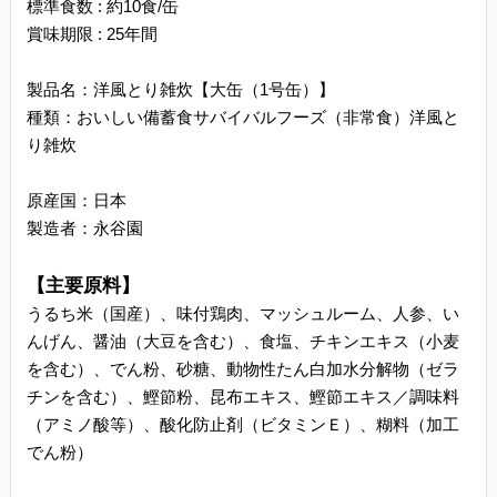
標準食数 : 約10食/缶
賞味期限 : 25年間
製品名：洋風とり雑炊【大缶（1号缶）】
種類：おいしい備蓄食サバイバルフーズ（非常食）洋風と
り雑炊
原産国：日本
製造者：永谷園
【主要原料】
うるち米（国産）、味付鶏肉、マッシュルーム、人参、い
んげん、醤油（大豆を含む）、食塩、チキンエキス（小麦
を含む）、でん粉、砂糖、動物性たん白加水分解物（ゼラ
チンを含む）、鰹節粉、昆布エキス、鰹節エキス／調味料
（アミノ酸等）、酸化防止剤（ビタミンＥ）、糊料（加工
でん粉）