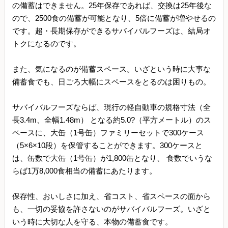
の備蓄はできません。25年保存であれば、交換は25年後な
ので、2500食の備蓄が可能となり、5倍に備蓄が増やせるの
です。超・長期保存ができるサバイバルフーズは、結局オ
トクになるのです。
また、気になるのが備蓄スペース。いざという時に大事な
備蓄食でも、日ごろ大幅にスペースをとるのは困りもの。
サバイバルフーズならば、現行の軽自動車の規格寸法（全
長3.4m、全幅1.48m） となる約5.0?（平方メートル）のス
ペースに、大缶（1号缶）ファミリーセットで300ケース
（5×6×10段）を保管することができます。300ケースと
は、缶数で大缶（1号缶）が1,800缶となり、 食数でいうな
らば1万8,000食相当の備蓄にあたります。
保存性、おいしさに加え、省コスト、省スペースの面から
も、一切の妥協を許さないのがサバイバルフーズ。いざと
いう時に大切な人を守る、本物の備蓄食です。