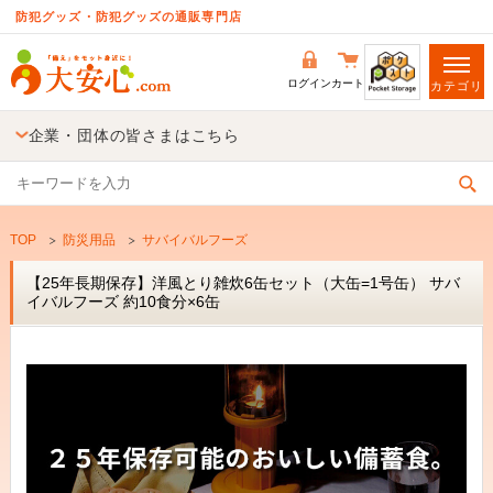
防犯グッズ・防犯グッズの通販専門店
ログイン
カート
カテゴリ
企業・団体の皆さまはこちら
TOP
防災用品
サバイバルフーズ
【25年長期保存】洋風とり雑炊6缶セット（大缶=1号缶） サバ
イバルフーズ 約10食分×6缶