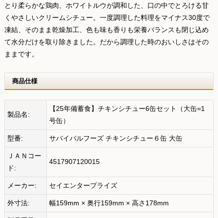
とり柔らかな鶏肉、ホワイトルウが調和した、口の中でとろける甘
くやさしいクリームシチュー。一度調理した料理をマイナス30度で
凍結、そのまま乾燥加工、色も味も香りも栄養バランスも閉じ込め
て水分だけを取り除きました。だから調理した時のおいしさはその
ままです。
商品仕様
【25年備蓄食】チキンシチュー6缶セット（大缶=1
製品名:
号缶）
型番:
サバイバルフーズ チキンシチュー６缶 大缶
ＪＡＮコー
4517907120015
ド:
メーカー:
セイエンタープライズ
外寸法:
幅159mm × 奥行159mm × 高さ178mm