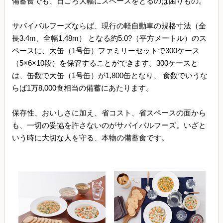
備蓄食でも、日ごろ大幅にスペースをとるのは困りもの。
サバイバルフーズならば、現行の軽自動車の規格寸法（全
長3.4m、全幅1.48m） となる約5.0?（平方メートル）のス
ペースに、大缶（1号缶）ファミリーセットで300ケース
（5×6×10段）を保管することができます。300ケースと
は、缶数で大缶（1号缶）が1,800缶となり、 食数でいうな
らば1万8,000食相当の備蓄にあたります。
保存性、おいしさに加え、省コスト、省スペースの面から
も、一切の妥協を許さないのがサバイバルフーズ。いざと
いう時に大切な人を守る、本物の備蓄食です。