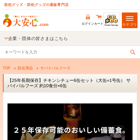
防犯グッズ・防犯グッズの通販専門店
ログイン
カート
カテゴリ
企業・団体の皆さまはこちら
TOP
防災用品
サバイバルフーズ
【25年長期保存】チキンシチュー6缶セット（大缶=1号缶） サ
バイバルフーズ 約10食分×6缶