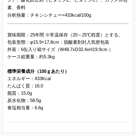
素、香料
分析熱量：チキンシチュー=433kcal/100g
賞味期限：25年間 ※常温保存（20～25℃程度）とする。
包装形態：φ15.9×17.8cm：脱酸素剤封入気密包装
外装：6缶入り箱サイズ（W48.7xD32.4xH19.9cm ）
ケース総重量：約5.3kg
標準栄養成分（100ｇあたり）
エネルギー：433Kcal
たんぱく質：16.0
脂質：15.0g
炭水化物：58.5g
食塩相当量：6.6g