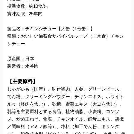
標準食数 : 約10食/缶
賞味期限 : 25年間
製品名：チキンシチュー【大缶（1号缶）】
種類：おいしい備蓄食サバイバルフーズ（非常食）チキン
シチュー
原産国：日本
製造者：永谷園
【主要原料】
じゃがいも（国産）、味付鶏肉、人参、グリーンピース、
でん粉、クリーミングパウダー、チキンエキス、ホワイト
ルゥ（豚肉を含む）、砂糖、野菜エキス（大豆を含む）、
乳等を主要原料とする食品、植物油脂、小麦粉、コンソ
メ、炒め玉ねぎ、食塩、チキンオイル、酵母エキス、胡椒
／調味料（アミノ酸等）、糊料（加工でん粉、キサンタ
ン）、酸化防止剤（ビタミンE、ビタミンC）、カラメル色