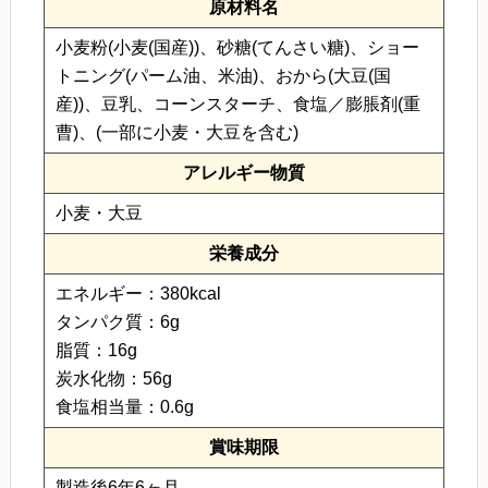
原材料名
小麦粉(小麦(国産))、砂糖(てんさい糖)、ショー
トニング(パーム油、米油)、おから(大豆(国
産))、豆乳、コーンスターチ、食塩／膨脹剤(重
曹)、(一部に小麦・大豆を含む)
アレルギー物質
小麦・大豆
栄養成分
エネルギー：380kcal
タンパク質：6g
脂質：16g
炭水化物：56g
食塩相当量：0.6g
賞味期限
製造後6年6ヶ月