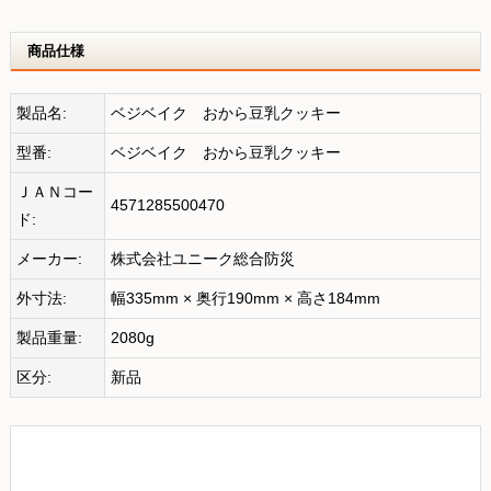
商品仕様
製品名:
ベジベイク おから豆乳クッキー
型番:
ベジベイク おから豆乳クッキー
ＪＡＮコー
4571285500470
ド:
メーカー:
株式会社ユニーク総合防災
外寸法:
幅335mm × 奥行190mm × 高さ184mm
製品重量:
2080g
区分:
新品