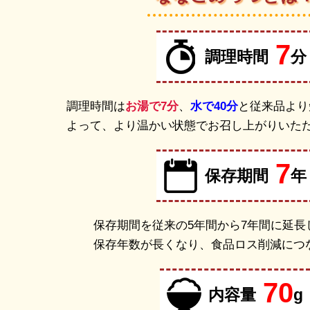
7
調理時間
分
調理時間は
お湯で7分
、
水で40分
と従来品より
よって、より温かい状態でお召し上がりいた
7
保存期間
年
保存期間を従来の5年間から7年間に延長
保存年数が長くなり、食品ロス削減につ
70
内容量
g