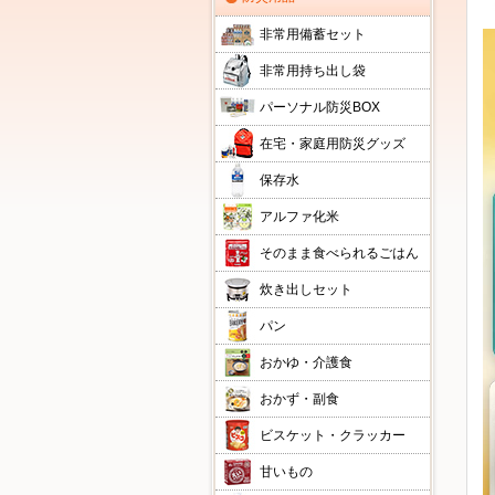
非常用備蓄セット
非常用持ち出し袋
パーソナル防災BOX
在宅・家庭用防災グッズ
保存水
アルファ化米
そのまま食べられるごはん
炊き出しセット
パン
おかゆ・介護食
おかず・副食
ビスケット・クラッカー
甘いもの