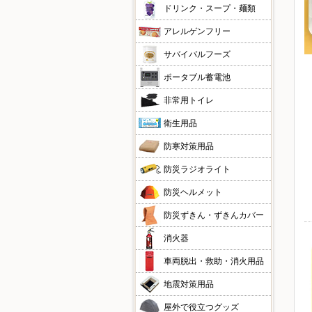
ドリンク・スープ・麺類
アレルゲンフリー
サバイバルフーズ
ポータブル蓄電池
非常用トイレ
衛生用品
防寒対策用品
防災ラジオライト
防災ヘルメット
防災ずきん・ずきんカバー
消火器
車両脱出・救助・消火用品
地震対策用品
屋外で役立つグッズ