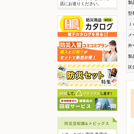
製
店にお送りください。
型
Ｊ
メ
外
製
区