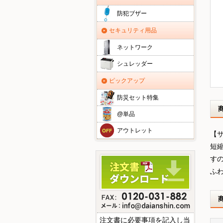
防犯ブザー
セキュリティ用品
ネットワーク
シュレッダー
ピックアップ
防災セット特集
@単品
アウトレット
【サ
短
す
ふ
注文書に必要事項を記入し当