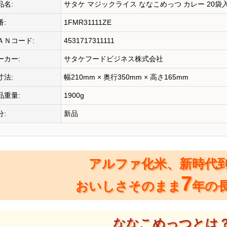
品名:
サタケ マジックライス ななこめっつ カレー 20袋入
番:
1FMR31111ZE
ＡＮコード:
4531717311111
ーカー:
サタケフードビジネス株式会社
寸法:
幅210mm × 奥行350mm × 高さ165mm
品重量:
1900g
分:
新品
アルファ化米、新時代
7
おいしさそのまま
年の
ななこめっつとは