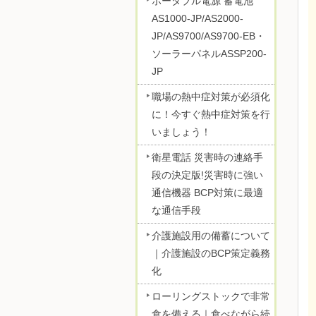
ポータブル電源 蓄電池
AS1000-JP/AS2000-
JP/AS9700/AS9700-EB・
ソーラーパネルASSP200-
JP
職場の熱中症対策が必須化
に！今すぐ熱中症対策を行
いましょう！
衛星電話 災害時の連絡手
段の決定版!災害時に強い
通信機器 BCP対策に最適
な通信手段
介護施設用の備蓄について
｜介護施設のBCP策定義務
化
ローリングストックで非常
食を備える｜食べながら続