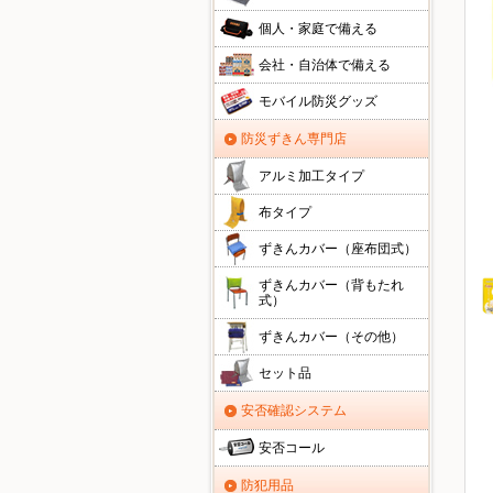
個人・家庭で備える
会社・自治体で備える
モバイル防災グッズ
防災ずきん専門店
アルミ加工タイプ
布タイプ
ずきんカバー（座布団式）
ずきんカバー（背もたれ
式）
ずきんカバー（その他）
セット品
安否確認システム
安否コール
防犯用品