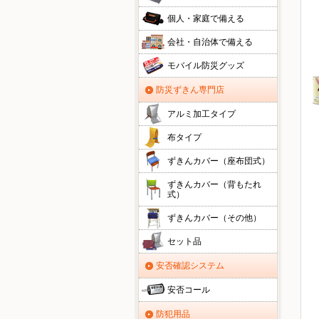
個人・家庭で備える
会社・自治体で備える
モバイル防災グッズ
防災ずきん専門店
アルミ加工タイプ
布タイプ
ずきんカバー（座布団式）
ずきんカバー（背もたれ
式）
ずきんカバー（その他）
セット品
安否確認システム
安否コール
防犯用品