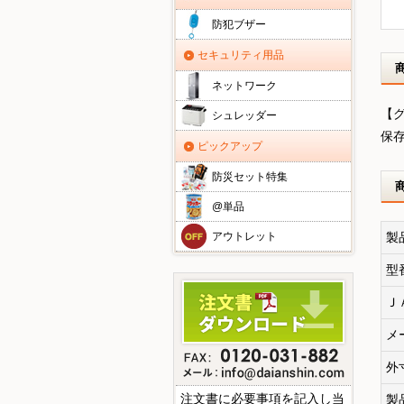
防犯ブザー
セキュリティ用品
ネットワーク
【
シュレッダー
保
ピックアップ
防災セット特集
@単品
製
アウトレット
型
Ｊ
メ
外
注文書に必要事項を記入し当
製