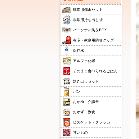
非常用備蓄セット
非常用持ち出し袋
パーソナル防災BOX
在宅・家庭用防災グッズ
保存水
アルファ化米
そのまま食べられるごはん
炊き出しセット
パン
おかゆ・介護食
おかず・副食
ビスケット・クラッカー
甘いもの