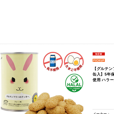
【グルテン
缶入】5年保
使用 ハラ
メーカー：