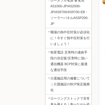
ポータブル電源 蓄電池
AS1000-JP/AS2000-
JP/AS9700/AS9700-EB・
ソーラーパネルASSP200-
JP
職場の熱中症対策が必須化
に！今すぐ熱中症対策を行
いましょう！
衛星電話 災害時の連絡手
段の決定版!災害時に強い
通信機器 BCP対策に最適
な通信手段
介護施設用の備蓄について
｜介護施設のBCP策定義務
化
ローリングストックで非常
食を備える｜食べながら続