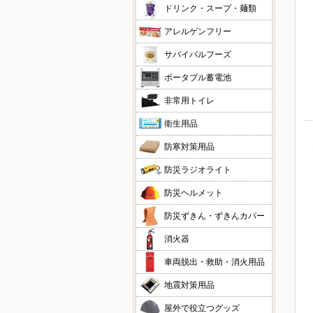
ドリンク・スープ・麺類
アレルゲンフリー
サバイバルフーズ
ポータブル蓄電池
非常用トイレ
衛生用品
防寒対策用品
防災ラジオライト
防災ヘルメット
防災ずきん・ずきんカバー
消火器
車両脱出・救助・消火用品
地震対策用品
屋外で役立つグッズ