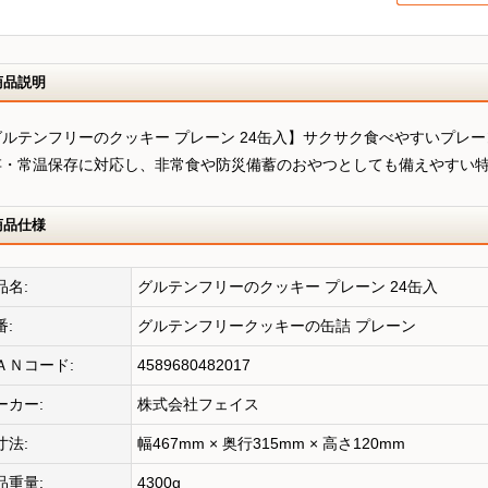
商品説明
グルテンフリーのクッキー プレーン 24缶入】サクサク食べやすいプレ
存・常温保存に対応し、非常食や防災備蓄のおやつとしても備えやすい
商品仕様
品名:
グルテンフリーのクッキー プレーン 24缶入
番:
グルテンフリークッキーの缶詰 プレーン
ＡＮコード:
4589680482017
ーカー:
株式会社フェイス
寸法:
幅467mm × 奥行315mm × 高さ120mm
品重量:
4300g