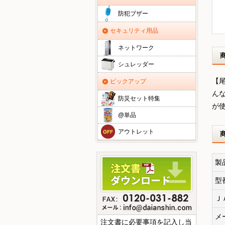
防犯ブザー
セキュリティ用品
ネットワーク
シュレッダー
【
ピックアップ
ん
防災セット特集
が
@単品
アウトレット
製
型
Ｊ
メ
注文書に必要事項を記入し当