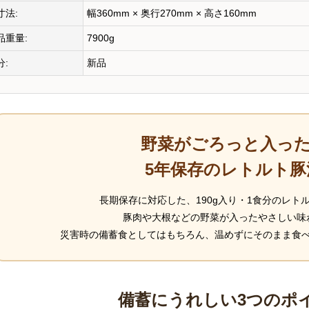
寸法:
幅360mm × 奥行270mm × 高さ160mm
品重量:
7900g
分:
新品
野菜がごろっと入っ
5年保存のレトルト豚
長期保存に対応した、190g入り・1食分のレト
豚肉や大根などの野菜が入ったやさしい味
災害時の備蓄食としてはもちろん、温めずにそのまま食
備蓄にうれしい3つのポ