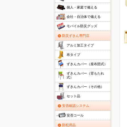
個人・家庭で備える
会社・自治体で備える
モバイル防災グッズ
防災ずきん専門店
アルミ加工タイプ
布タイプ
ずきんカバー（座布団式）
ずきんカバー（背もたれ
式）
ずきんカバー（その他）
セット品
安否確認システム
安否コール
防犯用品