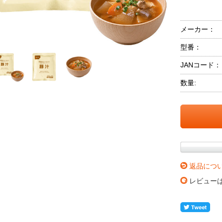
メーカー：
型番：
JANコード：
数量:
返品につ
レビュー