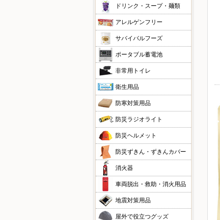
ドリンク・スープ・麺類
アレルゲンフリー
サバイバルフーズ
ポータブル蓄電池
非常用トイレ
衛生用品
防寒対策用品
防災ラジオライト
防災ヘルメット
防災ずきん・ずきんカバー
消火器
車両脱出・救助・消火用品
地震対策用品
屋外で役立つグッズ