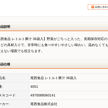
商品説明
尾西食品 レトルト豚汁 36袋入】野菜がごろっと入った、長期保存対応
などの具材入りで、非常時にも食べやすいやさしい味わい。温めなくて
使えない場面でも役立ちます。
商品仕様
品名:
尾西食品 レトルト豚汁 36袋入
番:
4051
ＡＮコード:
4970088060141
ーカー:
尾西食品株式会社