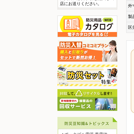
店にお送りください。
外
製
区