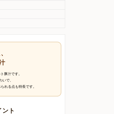
た、
汁
ルト豚汁です。
わいで、
べられる点も特長です。
イント