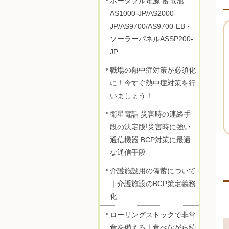
ポータブル電源 蓄電池
AS1000-JP/AS2000-
JP/AS9700/AS9700-EB・
ソーラーパネルASSP200-
JP
職場の熱中症対策が必須化
に！今すぐ熱中症対策を行
いましょう！
衛星電話 災害時の連絡手
段の決定版!災害時に強い
通信機器 BCP対策に最適
な通信手段
介護施設用の備蓄について
｜介護施設のBCP策定義務
化
ローリングストックで非常
食を備える｜食べながら続