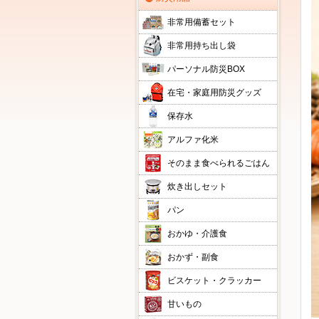
非常用備蓄セット
非常用持ち出し袋
パーソナル防災BOX
在宅・家庭用防災グッズ
保存水
アルファ化米
そのまま食べられるごはん
炊き出しセット
パン
おかゆ・介護食
おかず・副食
ビスケット・クラッカー
甘いもの