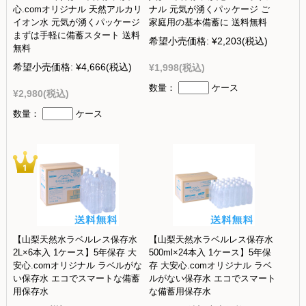
心.comオリジナル 天然アルカリ
ナル 元気が湧くパッケージ ご
イオン水 元気が湧くパッケージ
家庭用の基本備蓄に 送料無料
まずは手軽に備蓄スタート 送料
希望小売価格:
¥2,203
(税込)
無料
希望小売価格:
¥4,666
(税込)
¥1,998
(税込)
数量：
ケース
¥2,980
(税込)
数量：
ケース
【山梨天然水ラベルレス保存水
【山梨天然水ラベルレス保存水
2L×6本入 1ケース】5年保存 大
500ml×24本入 1ケース】5年保
安心.comオリジナル ラベルがな
存 大安心.comオリジナル ラベ
い保存水 エコでスマートな備蓄
ルがない保存水 エコでスマート
用保存水
な備蓄用保存水