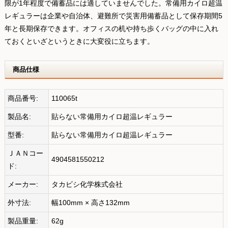
限が1年程度で備蓄品には適していませんでした。常備用カイロ超温
レギュラーは企業や自治体、避難所で災害用備蓄品として保存期間5
年と長期保存できます。オフィスの机や持ち歩くバッグの中に入れ
ておくといざというときに大変役に立ちます。
商品仕様
商品番号:
110065t
製品名:
貼らない常備用カイロ超温レギュラー
型番:
貼らない常備用カイロ超温レギュラー
ＪＡＮコー
4904581550212
ド:
メーカー:
タカビシ化学株式会社
外寸法:
幅100mm × 高さ132mm
製品重量:
62g