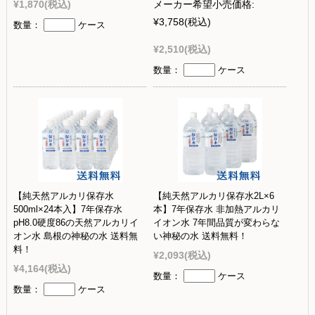
¥1,870
(税込)
メーカー希望小売価格:
¥3,758
(税込)
数量：
ケース
¥2,510
(税込)
数量：
ケース
【純天然アルカリ保存水
【純天然アルカリ保存水2L×6
500ml×24本入】7年保存水
本】7年保存水 非加熱アルカリ
pH8.0硬度86の天然アルカリイ
イオン水 7年間品質が変わらな
オン水 島根の神秘の水 送料無
い神秘の水 送料無料！
料！
¥2,093
(税込)
¥4,164
(税込)
数量：
ケース
数量：
ケース