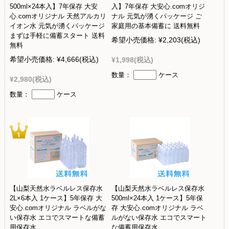
500ml×24本入】7年保存 大安
入】7年保存 大安心.comオリジ
心.comオリジナル 天然アルカリ
ナル 元気が湧くパッケージ ご
イオン水 元気が湧くパッケージ
家庭用の基本備蓄に 送料無料
まずは手軽に備蓄スタート 送料
希望小売価格:
¥2,203
(税込)
無料
希望小売価格:
¥4,666
(税込)
¥1,998
(税込)
数量：
ケース
¥2,980
(税込)
数量：
ケース
【山梨天然水ラベルレス保存水
【山梨天然水ラベルレス保存水
2L×6本入 1ケース】5年保存 大
500ml×24本入 1ケース】5年保
安心.comオリジナル ラベルがな
存 大安心.comオリジナル ラベ
い保存水 エコでスマートな備蓄
ルがない保存水 エコでスマート
用保存水
な備蓄用保存水