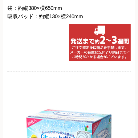
袋：約縦380×横650mm
吸収パッド：約縦130×横240mm