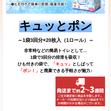
キュッとポン
～1袋3回分×20枚入（1ロール）～
非常時などの簡易トイレとして…
1袋で3回分の排泄を吸収！
ひも付きの袋で、
「キュッ」
としばって
「ポン！」
と廃棄できる手軽さが魅力♪