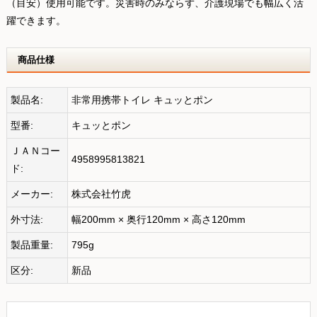
（目安）使用可能です。災害時のみならず、介護現場でも幅広く活
躍できます。
商品仕様
製品名:
非常用携帯トイレ キュッとポン
型番:
キュッとポン
ＪＡＮコー
4958995813821
ド:
メーカー:
株式会社竹虎
外寸法:
幅200mm × 奥行120mm × 高さ120mm
製品重量:
795g
区分:
新品