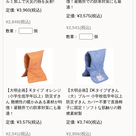
ルミ加工で火災の熱を反射!
徴！避難所での防寒対策にも最
適！
定価:
¥3,960
(税込)
定価:
¥3,575
(税込)
¥2,849
(税込)
¥2,541
(税込)
数量：
個
数量：
個
【大明企画】Kタイプ オレンジ
【大明企画】DKタイプずきん
（小学生低学年以上）防災ずき
（大）ブルー 小学校低学年以上
ん 難燃性の暖かみある素材が特
防災ずきん カバー不要で直接椅
徴！避難所での防寒対策にも最
子に固定！ソフトな肌触りの難
適！
燃素材製
定価:
¥3,575
(税込)
定価:
¥3,740
(税込)
¥2,541
(税込)
¥2,856
(税込)