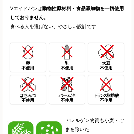
Vエイドパンは
動物性原材料・食品添加物を一切使用
しておりません。
食べる人を選ばない、やさしい設計です
卵
乳
大豆
不使用
不使用
不使用
はちみつ
パーム油
トランス
脂肪酸
不使用
不使用
不使用
アレルゲン物質も小麦・ご
まを除いた