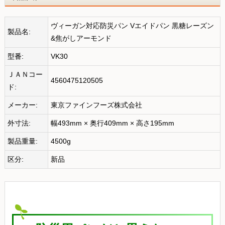
ヴィーガン対応防災パン Vエイドパン 黒糖レーズン
製品名:
&焦がしアーモンド
型番:
VK30
ＪＡＮコー
4560475120505
ド:
メーカー:
東京ファインフーズ株式会社
外寸法:
幅493mm × 奥行409mm × 高さ195mm
製品重量:
4500g
区分:
新品