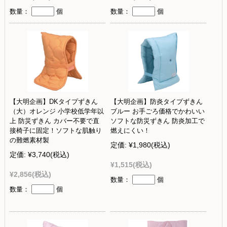
数量：
個
数量：
個
【大明企画】DKタイプずきん
【大明企画】防炎タイプずきん
（大）オレンジ 小学校低学年以
ブルー お手ごろ価格でかわいい
上 防災ずきん カバー不要で直
ソフトな防災ずきん 防炎加工で
接椅子に固定！ソフトな肌触り
燃えにくい！
の難燃素材製
定価:
¥1,980
(税込)
定価:
¥3,740
(税込)
¥1,515
(税込)
¥2,856
(税込)
数量：
個
数量：
個