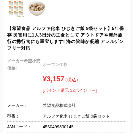
【希望食品 アルファ化米 ひじきご飯 9袋セット】5年保
存 災害用に1人3日分の主食として アウトドアや海外旅
行の携行食にも重宝します! 海の旨味が凝縮 アレルゲン
フリー対応
メーカー希望小売
オープン価格
価格:
¥3,157
(税込)
[ポイント還元 32ポイント～]
メーカー：
希望食品株式会社
型番：
アルファ化米 ひじきご飯 9袋セット
JANコード：
4560499830145