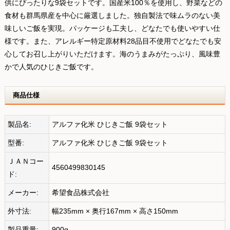
供にぴったりな9袋セットです。国産米100％を使用し、野菜などの
食材も群馬県産を中心に厳選しました。独自製法で味ムラのない美
味しいご飯を実現。パッケージも工夫し、どなたでも使いやすい仕
様です。また、アレルギー特定原材料28品目不使用でどなたでも安
心してお召し上がりいただけます。海のうまみがたっぷり、風味豊
かで人気のひじきご飯です。
商品仕様
製品名:
アルファ化米 ひじきご飯 9袋セット
型番:
アルファ化米 ひじきご飯 9袋セット
ＪＡＮコー
4560499830145
ド:
メーカー:
希望食品株式会社
外寸法:
幅235mm × 奥行167mm × 高さ150mm
製品重量:
900g