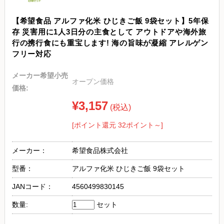
【希望食品 アルファ化米 ひじきご飯 9袋セット】5年保
存 災害用に1人3日分の主食として アウトドアや海外旅
行の携行食にも重宝します! 海の旨味が凝縮 アレルゲン
フリー対応
メーカー希望小売
オープン価格
価格:
¥3,157
(税込)
[ポイント還元 32ポイント～]
メーカー：
希望食品株式会社
型番：
アルファ化米 ひじきご飯 9袋セット
JANコード：
4560499830145
数量:
セット