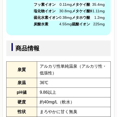
フッ素イオン
0.11mg
メタケイ酸
35.4mg
塩化物イオン
30.8mg
メタケイ酸II
1.11mg
硫化水素イオン
0.38mg
メタホウ酸
1.2mg
炭酸水素
4.55mg
硫酸イオン
225mg
商品情報
アルカリ性単純温泉（アルカリ性・
泉質
低張性）
泉温
36℃
pH値
9.86以上
硬度
約40mg/L（軟水）
性状
まろやかに甘く無臭