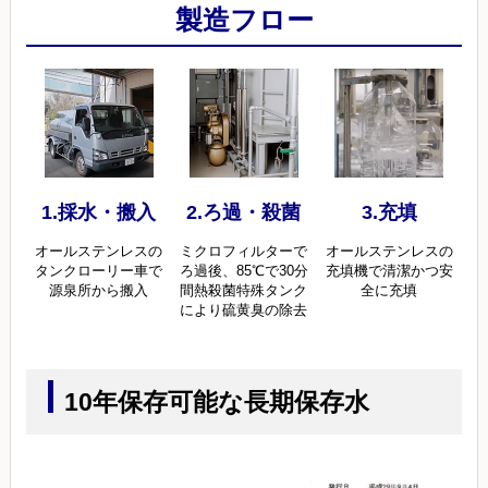
製造フロー
1.採水・搬入
2.ろ過・殺菌
3.充填
オールステンレスの
ミクロフィルターで
オールステンレスの
タンクローリー車で
ろ過後、
85℃で30分
充填機で
清潔かつ安
源泉所から搬入
間熱殺菌
特殊タンク
全に充填
により硫黄臭の除去
10年保存可能な長期保存水