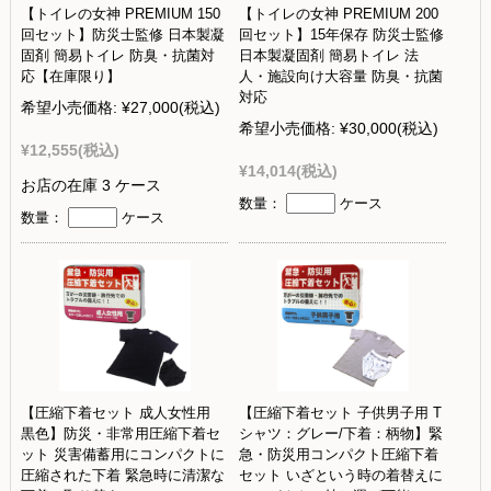
【トイレの女神 PREMIUM 150
【トイレの女神 PREMIUM 200
回セット】防災士監修 日本製凝
回セット】15年保存 防災士監修
固剤 簡易トイレ 防臭・抗菌対
日本製凝固剤 簡易トイレ 法
応【在庫限り】
人・施設向け大容量 防臭・抗菌
対応
希望小売価格:
¥27,000
(税込)
希望小売価格:
¥30,000
(税込)
¥12,555
(税込)
¥14,014
(税込)
お店の在庫 3 ケース
数量：
ケース
数量：
ケース
【圧縮下着セット 成人女性用
【圧縮下着セット 子供男子用 T
黒色】防災・非常用圧縮下着セ
シャツ：グレー/下着：柄物】緊
ット 災害備蓄用にコンパクトに
急・防災用コンパクト圧縮下着
圧縮された下着 緊急時に清潔な
セット いざという時の着替えに