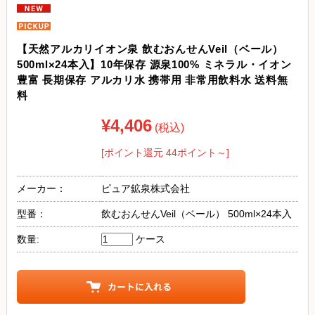
【天然アルカリイオン泉 飲むおんせんVeil（ベール）
500ml×24本入】10年保存 源泉100% ミネラル・イオン
豊富 長期保存 アルカリ水 携帯用 非常用飲料水 送料無
料
¥4,406
(税込)
[ポイント還元 44ポイント～]
メーカー：
ピュア鉱泉株式会社
型番：
飲むおんせんVeil（ベール） 500ml×24本入
数量:
ケース