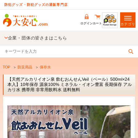
防犯グッズ・防犯グッズの通販専門店
ログイン
カート
カテゴリ
企業・団体の皆さまはこちら
TOP
防災用品
保存水
【天然アルカリイオン泉 飲むおんせんVeil（ベール）500ml×24
本入】10年保存 源泉100% ミネラル・イオン豊富 長期保存 アル
カリ水 携帯用 非常用飲料水 送料無料