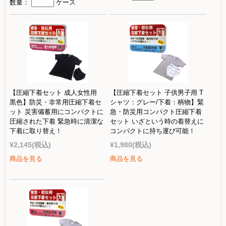
数量：
ケース
【圧縮下着セット 成人女性用
【圧縮下着セット 子供男子用 T
黒色】防災・非常用圧縮下着セ
シャツ：グレー/下着：柄物】緊
ット 災害備蓄用にコンパクトに
急・防災用コンパクト圧縮下着
圧縮された下着 緊急時に清潔な
セット いざという時の着替えに
下着に取り替え！
コンパクトに持ち運び可能！
¥2,145
(税込)
¥1,980
(税込)
商品を見る
商品を見る