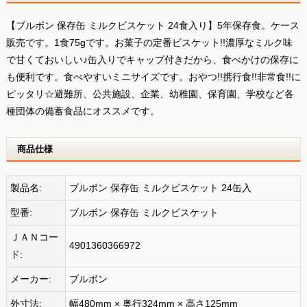
【ブルボン 保存缶 ミルクビスケット 24食入り】5年保存食。ケース
販売です。1食75gです。お菓子の定番ビスケット!!濃厚なミルク味
で甘くておいしい♪缶入りでキャップ付きだから、食べかけの保存に
も便利です。食べやすいミニサイズです。おやつ!!携行食!!非常食!!に
ピッタリ☆避難所、公共施設、企業、幼稚園、保育園、学校など各
種団体の備蓄食品にオススメです。
商品仕様
製品名:
ブルボン 保存缶 ミルクビスケット 24缶入
型番:
ブルボン 保存缶 ミルクビスケット
ＪＡＮコー
4901360366972
ド:
メーカー:
ブルボン
外寸法:
幅480mm × 奥行324mm × 高さ125mm