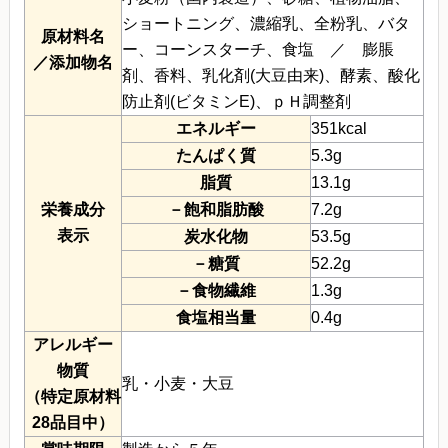
ショートニング、濃縮乳、全粉乳、バタ
原材料名
ー、コーンスターチ、食塩 ／ 膨脹
／添加物名
剤、香料、乳化剤(大豆由来)、酵素、酸化
防止剤(ビタミンE)、ｐＨ調整剤
エネルギー
351kcal
たんぱく質
5.3g
脂質
13.1g
栄養成分
－飽和脂肪酸
7.2g
表示
炭水化物
53.5g
－糖質
52.2g
－食物繊維
1.3g
食塩相当量
0.4g
アレルギー
物質
乳・小麦・大豆
（特定原材料
28品目中）