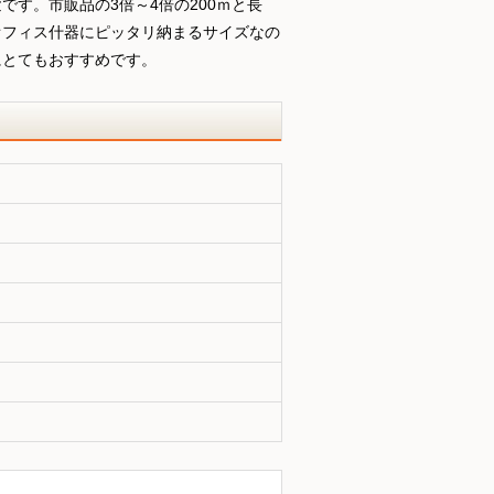
す。市販品の3倍～4倍の200ｍと長
オフィス什器にピッタリ納まるサイズなの
にとてもおすすめです。