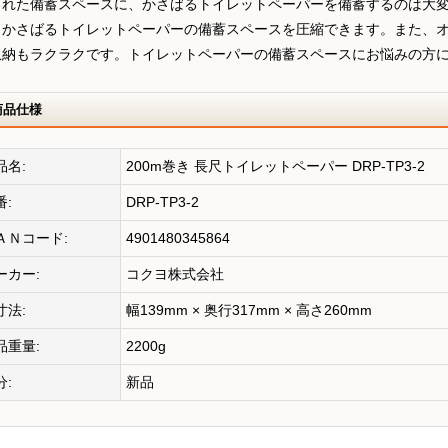
られた備蓄スペースに、かさばるトイレットペーパーを備蓄するのは大変で
、かさばるトイレットペーパーの備蓄スペースを圧縮できます。また、
収納もラクラクです。トイレットペーパーの備蓄スペースにお悩みの方
商品仕様
品名:
200m巻き 長尺トイレットペーパー DRP-TP3-2
番:
DRP-TP3-2
ＡＮコード:
4901480345864
ーカー:
コクヨ株式会社
寸法:
幅139mm × 奥行317mm × 高さ260mm
品重量:
2200g
分:
新品