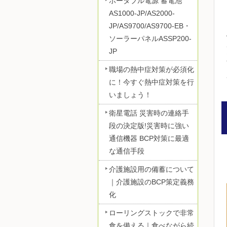
ポータブル電源 蓄電池
AS1000-JP/AS2000-
JP/AS9700/AS9700-EB・
ソーラーパネルASSP200-
JP
職場の熱中症対策が必須化
に！今すぐ熱中症対策を行
いましょう！
衛星電話 災害時の連絡手
段の決定版!災害時に強い
通信機器 BCP対策に最適
な通信手段
介護施設用の備蓄について
｜介護施設のBCP策定義務
化
ローリングストックで非常
食を備える｜食べながら続