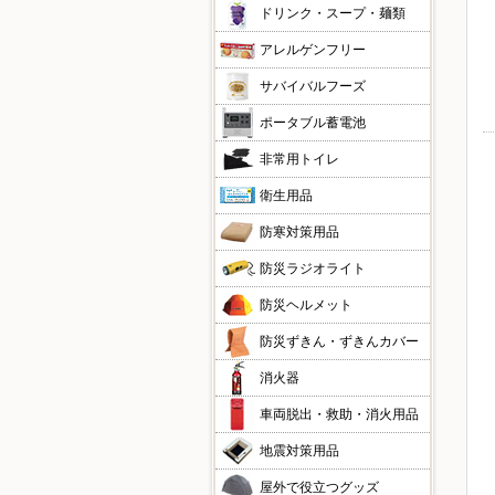
ドリンク・スープ・麺類
アレルゲンフリー
サバイバルフーズ
ポータブル蓄電池
非常用トイレ
衛生用品
防寒対策用品
防災ラジオライト
防災ヘルメット
防災ずきん・ずきんカバー
消火器
車両脱出・救助・消火用品
地震対策用品
屋外で役立つグッズ