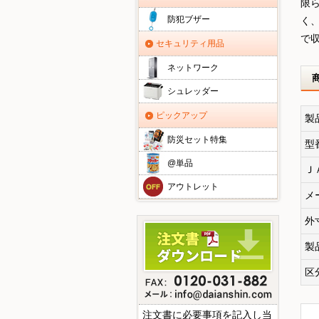
限
防犯ブザー
く
で
セキュリティ用品
ネットワーク
シュレッダー
ピックアップ
製
防災セット特集
型
@単品
Ｊ
アウトレット
メ
外
製
区
注文書に必要事項を記入し当