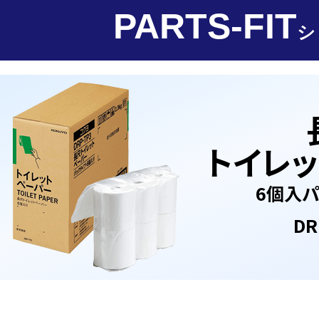
PARTS-FIT
シ
トイレ
6個入パ
DR