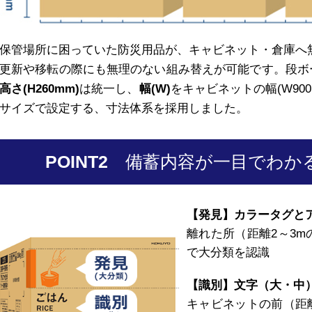
保管場所に困っていた防災用品が、キャビネット・倉庫へ
更新や移転の際にも無理のない組み替えが可能です。段ボ
高さ(H260mm)
は統一し、
幅(W)
をキャビネットの幅(W900
サイズで設定する、寸法体系を採用しました。
POINT2
備蓄内容が一目でわか
【発見】カラータグと
離れた所（距離2～3
で大分類を認識
【識別】文字（大・中
キャビネットの前（距