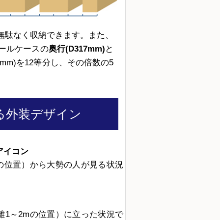
無駄なく収納できます。また、
ールケースの
奥行(D317mm)
と
mm)を12等分し、その倍数の5
る
外装デザイン
アイコン
mの位置）から大勢の人が見る状況
）
離1～2mの位置）に立った状況で