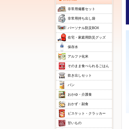
非常用備蓄セット
非常用持ち出し袋
パーソナル防災BOX
在宅・家庭用防災グッズ
保存水
アルファ化米
そのまま食べられるごはん
炊き出しセット
パン
おかゆ・介護食
おかず・副食
ビスケット・クラッカー
甘いもの