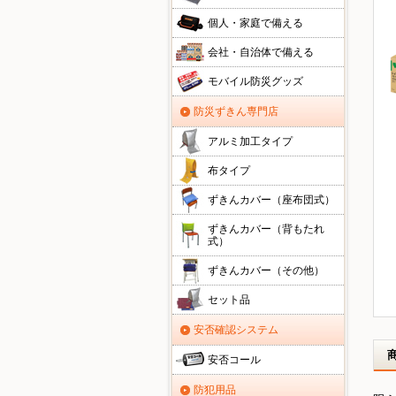
個人・家庭で備える
会社・自治体で備える
モバイル防災グッズ
防災ずきん専門店
アルミ加工タイプ
布タイプ
ずきんカバー（座布団式）
ずきんカバー（背もたれ
式）
ずきんカバー（その他）
セット品
安否確認システム
安否コール
防犯用品