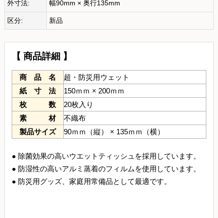
外寸法:
幅90mm × 奥行135mm
区分:
新品
【 商品詳細 】
商 品 名
超・防災用ウェット
紙 寸 法
150ｍｍ × 200ｍｍ
枚 数
20枚入り
素 材
不織布
製品サイズ
90ｍｍ（縦） × 135ｍｍ（横）
● 除菌効果の高いウエットティッシュを採用しています。
● 防湿性の高いアルミ蒸着のフィルムを使用しています。
● 防災用グッズ、家庭用常備品として最適です。