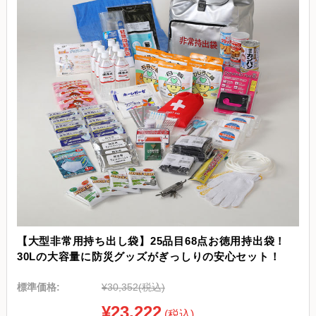
【大型非常用持ち出し袋】25品目68点お徳用持出袋！
30Lの大容量に防災グッズがぎっしりの安心セット！
標準価格:
¥30,352
(税込)
¥23,222
(税込)