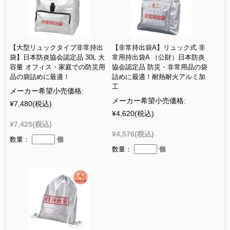
【大型リュックタイプ非常持出
【非常持出袋A】リュック式 非
袋】日本防炎協会認定品 30L 大
常用持出袋A （公財）日本防炎
容量 オフィス・家庭での防災用
協会認定品 防災・非常用品の袋
品の袋詰めに最適！
詰めに最適！耐熱耐火アルミ加
工
メーカー希望小売価格:
メーカー希望小売価格:
¥7,480
(税込)
¥4,620
(税込)
¥7,425
(税込)
¥4,576
(税込)
数量：
個
数量：
個