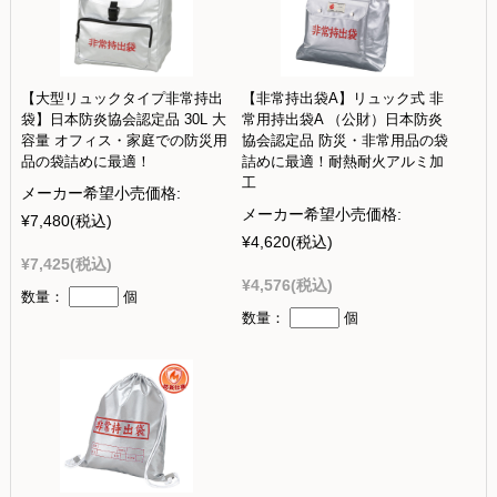
【大型リュックタイプ非常持出
【非常持出袋A】リュック式 非
袋】日本防炎協会認定品 30L 大
常用持出袋A （公財）日本防炎
容量 オフィス・家庭での防災用
協会認定品 防災・非常用品の袋
品の袋詰めに最適！
詰めに最適！耐熱耐火アルミ加
工
メーカー希望小売価格:
メーカー希望小売価格:
¥7,480
(税込)
¥4,620
(税込)
¥7,425
(税込)
¥4,576
(税込)
数量：
個
数量：
個