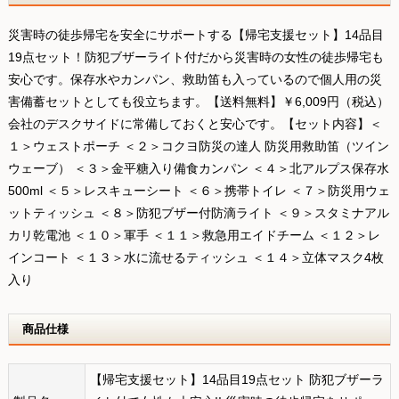
災害時の徒歩帰宅を安全にサポートする【帰宅支援セット】14品目
19点セット！防犯ブザーライト付だから災害時の女性の徒歩帰宅も
安心です。保存水やカンパン、救助笛も入っているので個人用の災
害備蓄セットとしても役立ちます。【送料無料】￥6,009円（税込）
会社のデスクサイドに常備しておくと安心です。【セット内容】＜
１＞ウェストポーチ ＜２＞コクヨ防災の達人 防災用救助笛（ツイン
ウェーブ） ＜３＞金平糖入り備食カンパン ＜４＞北アルプス保存水
500ml ＜５＞レスキューシート ＜６＞携帯トイレ ＜７＞防災用ウェ
ットティッシュ ＜８＞防犯ブザー付防滴ライト ＜９＞スタミナアル
カリ乾電池 ＜１０＞軍手 ＜１１＞救急用エイドチーム ＜１２＞レ
インコート ＜１３＞水に流せるティッシュ ＜１４＞立体マスク4枚
入り
商品仕様
【帰宅支援セット】14品目19点セット 防犯ブザーラ