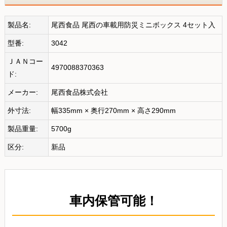
製品名:
尾西食品 尾西の車載用防災ミニボックス 4セット入
型番:
3042
ＪＡＮコー
4970088370363
ド:
メーカー:
尾西食品株式会社
外寸法:
幅335mm × 奥行270mm × 高さ290mm
製品重量:
5700g
区分:
新品
車内保管可能！