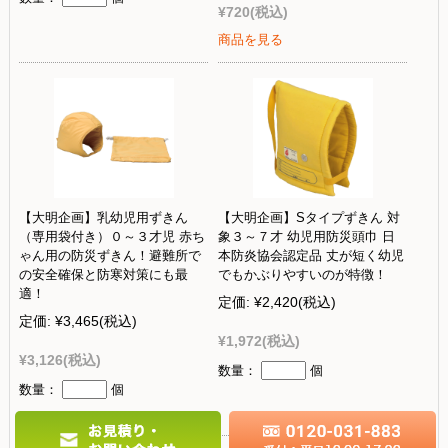
¥720
(税込)
商品を見る
【大明企画】乳幼児用ずきん
【大明企画】Sタイプずきん 対
（専用袋付き）０～３才児 赤ち
象３～７才 幼児用防災頭巾 日
ゃん用の防災ずきん！避難所で
本防炎協会認定品 丈が短く幼児
の安全確保と防寒対策にも最
でもかぶりやすいのが特徴！
適！
定価:
¥2,420
(税込)
定価:
¥3,465
(税込)
¥1,972
(税込)
¥3,126
(税込)
数量：
個
数量：
個