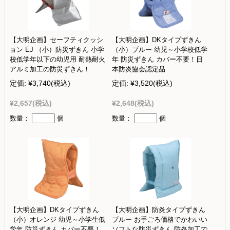
【大明企画】セーフティクッシ
【大明企画】DKタイプずきん
ョン EJ （小）防災ずきん 小学
（小）ブルー 幼児～小学校低学
校低学年以下の幼児用 耐熱耐火
年 防災ずきん カバー不要！日
アルミ加工の防災ずきん！
本防炎協会認定品
定価:
¥3,740
(税込)
定価:
¥3,520
(税込)
¥2,657
(税込)
¥2,648
(税込)
数量：
個
数量：
個
【大明企画】DKタイプずきん
【大明企画】防炎タイプずきん
（小）オレンジ 幼児～小学生低
ブルー お手ごろ価格でかわいい
学年 防災ずきん カバー不要！
ソフトな防災ずきん 防炎加工で