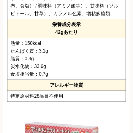
布、食塩） / 調味料（アミノ酸等）、甘味料（ソル
ビトール、甘草）、カラメル色素、増粘多糖類
栄養成分表示
42gあたり
熱量：150kcal
たんぱく質：3.1g
脂質：0.3g
炭水化物：33.6g
食塩相当量：0.7g
アレルギー物質
特定原材料28品目不使用