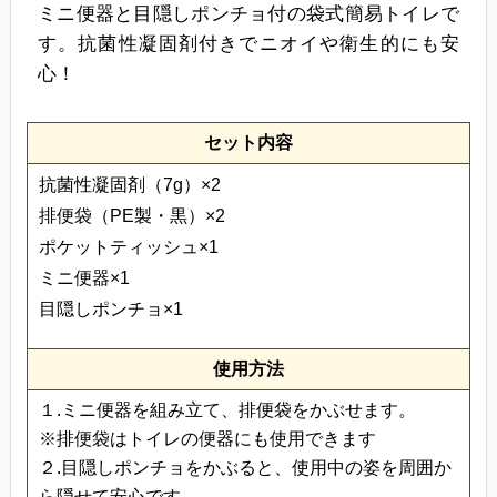
ミニ便器と目隠しポンチョ付の袋式簡易トイレで
す。抗菌性凝固剤付きでニオイや衛生的にも安
心！
セット内容
抗菌性凝固剤（7g）×2
排便袋（PE製・黒）×2
ポケットティッシュ×1
ミニ便器×1
目隠しポンチョ×1
使用方法
１.ミニ便器を組み立て、排便袋をかぶせます。
※排便袋はトイレの便器にも使用できます
２.目隠しポンチョをかぶると、使用中の姿を周囲か
ら隠せて安心です。