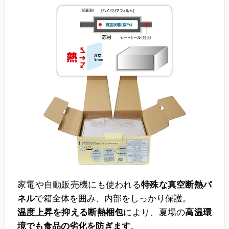
家電や自動販売機にも使われる
特殊な真空断熱パ
ネル
で箱全体を囲み、内部をしっかり保護。
温度上昇を抑える断熱梱包
により、夏場の
高温環
境でも食品の劣化を防ぎます
。